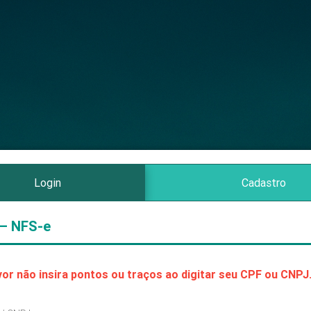
Login
Cadastro
 — NFS-e
vor não insira pontos ou traços ao digitar seu CPF ou CNPJ