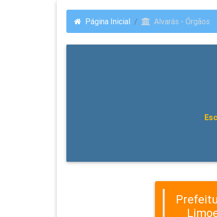
Página Inicial
Alvarás - Órgãos
Esc
Prefeit
Limoe