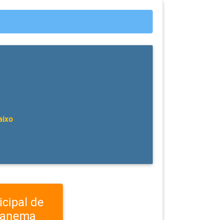
aixo
icipal de
panema